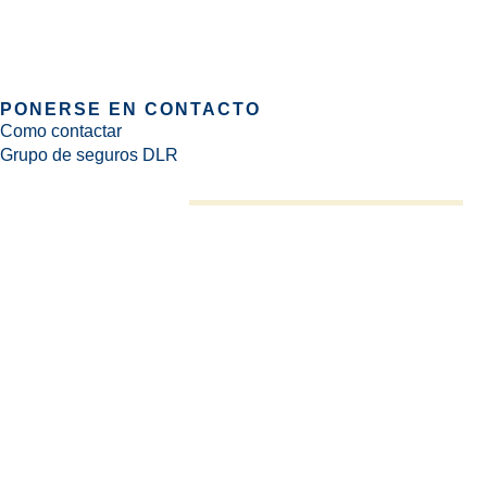
PONERSE EN CONTACTO
Como contactar
Grupo de seguros DLR
Una conversación sobre seguros hoy puede protegerlo a usted y
mañana.