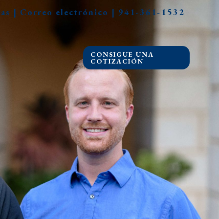
tas
|
Correo electrónico
|
941-361-1532
CONSIGUE UNA
COTIZACIÓN